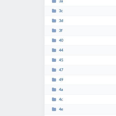
3a
3c
3d
3f
40
44
45
47
49
4a
4c
4e