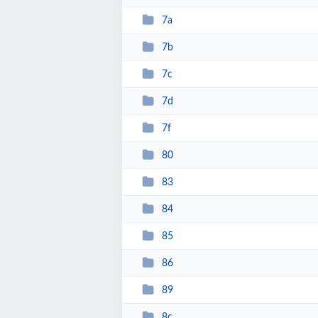
7a
7b
7c
7d
7f
80
83
84
85
86
89
8c